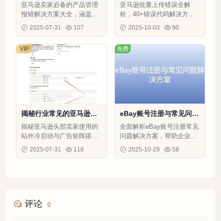
分析与解决方案-1页
解释与解决方案指南-51
亚马逊卖家必备的产品管理
亚马逊批量上传错误全解
行-1个子表
报错解决方案大全，涵盖变
析，40+错误代码解决方
体操作、表格报错、变狗处
案，提升上传成功率和运营
2025-07-31
107
2025-10-03
90
理等核心问题。
效率
VIP
免费
揭秘行业常见的亚马逊爆
eBay账号注册与常见问题
款打法-4页
解决方案-1页
揭秘亚马逊头部卖家使用的
全面解析eBay账号注册常见
站外冷启动与广告矩阵搭建
问题解决方案，帮助企业快
技术，含双账号运营等稀缺
速通过审核并规避风控限制
2025-07-31
116
2025-10-29
58
玩法
评论
0