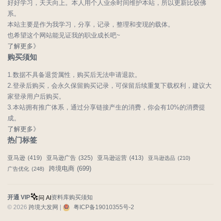
好好学习，天天向上。本人用个人业余时间维护本站，所以更新比较佛
系。
本站主要是作为我学习，分享，记录，整理和变现的载体。
也希望这个网站能见证我的职业成长吧~
了解更多》
购买须知
1.数据不具备退货属性，购买后无法申请退款。
2.登录后购买，会永久保留购买记录，可保留后续重复下载权利，建议大
家登录用户后购买。
3.本站拥有推广体系，通过分享链接产生的消费，你会有10%的消费提
成。
了解更多》
热门标签
亚马逊
(419)
亚马逊广告
(325)
亚马逊运营
(413)
亚马逊选品
(210)
跨境电商
(699)
广告优化
(248)
开通 VIP
资料库
购买须知
问 AI
© 2026
跨境大发网
|
粤ICP备19010355号-2