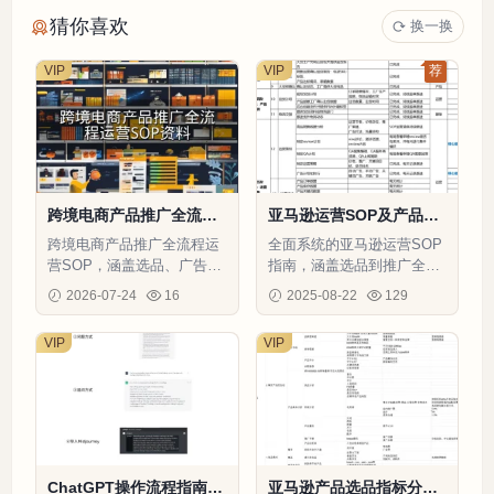
猜你喜欢
换一换
VIP
VIP
荐
跨境电商产品推广全流程
亚马逊运营SOP及产品推
运营SOP资料-491行-11
广流程指南-382行-5个子
跨境电商产品推广全流程运
全面系统的亚马逊运营SOP
个子表
表
营SOP，涵盖选品、广告、
指南，涵盖选品到推广全流
补货等关键环节，提升运营
程，助你快速提升单量和广
2026-07-24
16
2025-08-22
129
效率和产品表现。
告ROI
VIP
VIP
ChatGPT操作流程指南-3
亚马逊产品选品指标分析