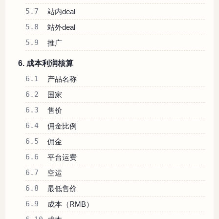
5.7
站内deal
5.8
站外deal
5.9
推广
6. 成本利润核算
6.1
产品名称
6.2
国家
6.3
售价
6.4
佣金比例
6.5
佣金
6.6
平台运费
6.7
空运
6.8
最低售价
6.9
成本（RMB）