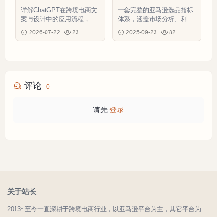
0行-3个子表
指南-47行-1个子表
详解ChatGPT在跨境电商文
一套完整的亚马逊选品指标
案与设计中的应用流程，助
体系，涵盖市场分析、利润
力卖家提升运营效率与产品
核算、竞争评估和推广策
2026-07-22
23
2025-09-23
82
竞争力
略，帮助卖家科学选品提升
成功率
评论
0
请先
登录
关于站长
2013~至今一直深耕于跨境电商行业，以亚马逊平台为主，其它平台为