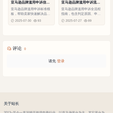
亚马逊品牌滥用申诉信模
亚马逊品牌滥用申诉流程
板-1页
指南-7页
亚马逊品牌滥用申诉标准模
亚马逊品牌滥用申诉全流程
板，帮助卖家快速解决品牌
指南，包含判定原因、申诉
注册被拒问题
材料清单和成功案例，助你
2025-07-30
93
2025-07-27
89
快速恢复品牌权限。
评论
0
请先
登录
关于站长
2013~至今一直深耕于跨境电商行业，以亚马逊平台为主，其它平台为