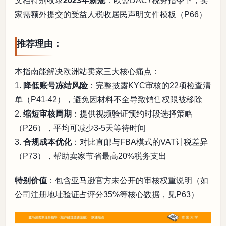
文档特别收录
2023年新规
：欧盟DAC7税务指令下，卖
家需额外提交的受益人税收居民声明文件模板（P66）
推荐理由：
本指南能解决欧洲站卖家三大核心痛点：
1.
降低账号冻结风险
：完整披露KYC审核的22项检查清
单（P41-42），避免因材料不全导致销售权限被移除
2.
缩短审核周期
：提供视频验证预约时段选择策略
（P26），平均可减少3-5天等待时间
3.
合规成本优化
：对比直邮与FBA模式的VAT计税差异
（P73），帮助卖家节省最高20%税务支出
特别价值
：包含亚马逊官方未公开的审核权重说明（如
公司注册地址验证占评分35%等核心数据，见P63）