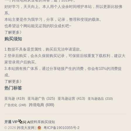
一个跨境电商从业者的博客，建于2019年。
好好学习，天天向上。本人用个人业余时间维护本站，所以更新比较佛
系。
本站主要是作为我学习，分享，记录，整理和变现的载体。
也希望这个网站能见证我的职业成长吧~
了解更多》
购买须知
1.数据不具备退货属性，购买后无法申请退款。
2.登录后购买，会永久保留购买记录，可保留后续重复下载权利，建议大
家登录用户后购买。
3.本站拥有推广体系，通过分享链接产生的消费，你会有10%的消费提
成。
了解更多》
热门标签
亚马逊
(419)
亚马逊广告
(325)
亚马逊运营
(413)
亚马逊选品
(210)
跨境电商
(699)
广告优化
(248)
开通 VIP
资料库
购买须知
问 AI
© 2026
跨境大发网
|
粤ICP备19010355号-2