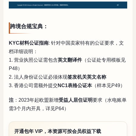
跨境合规宝典：
KYC材料公证指南
: 针对中国卖家特有的公证要求，文
档详细说明：
1. 营业执照公证需包含
英文翻译件
（公证处专用模板见
P48）
2. 法人身份证公证必须体现
签发机关英文名称
3. 香港公司需额外提交
NC1表格公证本
（样本见P49）
注
：2023年起欧盟新增
受益人居住证明
要求（水电账单
需3个月内开具，详见P64）
开通包年 VIP，本资源可按会员权益下载