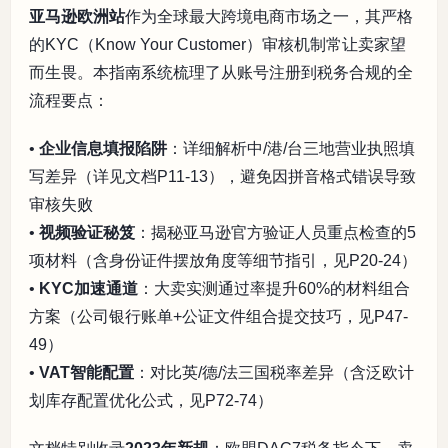
亚马逊欧洲站
作为全球最大跨境电商市场之一，其严格
的KYC（Know Your Customer）审核机制常让卖家望
而生畏。本指南系统梳理了从账号注册到税务合规的全
流程要点：
•
企业信息填报陷阱
：详细解析中/港/台三地营业执照填
写差异（详见文档P11-13），避免因拼音格式错误导致
审核失败
•
视频验证秘笈
：揭秘亚马逊官方验证人员重点检查的5
项材料（含身份证件摆放角度等细节指引，见P20-24）
•
KYC加速通道
：大卖实测通过率提升60%的材料组合
方案（公司银行账单+公证文件组合提交技巧，见P47-
49）
•
VAT智能配置
：对比英/德/法三国税率差异（含泛欧计
划库存配置优化公式，见P72-74）