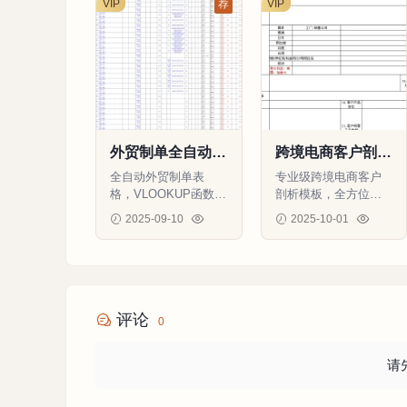
VIP
荐
VIP
外贸制单全自动查
跨境电商客户剖析
询表格_VLOOKU
表模板-123行-3个
全自动外贸制单表
专业级跨境电商客户
P英文大写函数_
子表
格，VLOOKUP函数自
剖析模板，全方位分
合同箱单发票模
动生成合同发票箱
析客户需求和采购行
2025-09-10
2025-10-01
板-1512行-11个子
单，支持多规格混装
为，提升销售转化率
96
0
0
79
0
0
表
和英文大写转换，提
和客户价值
升B2B出口效率
评论
0
请