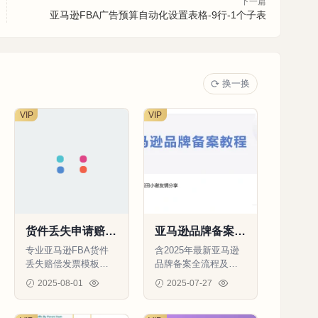
下一篇
亚马逊FBA广告预算自动化设置表格-9行-1个子表
换一换
VIP
VIP
货件丢失申请赔偿
亚马逊品牌备案全
发票模板-31行-1
流程指南（含发票
专业亚马逊FBA货件
含2025年最新亚马逊
个子表
模板）-8页
丢失赔偿发票模板，
品牌备案全流程及高
包含完整商业发票要
通过率发票模板，3天
2025-08-01
2025-07-27
素和加拿大YYZ4仓库
快速过审
112
0
0
95
0
0
地址信息