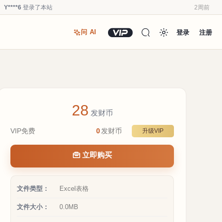
Y****6
登录了本站
2周前
u*******
登录了本站
3周前
登录
注册
问 AI
u*******
加入了本站
3周前
u*******
加入了本站
3周前
Y****6
登录了本站
3周前
u*******
加入了本站
3周前
Y****6
加入了本站
4周前
28
a**1
加入了本站
4周前
发财币
Y****6
登录了本站
2周前
VIP免费
0
发财币
升级VIP
Y****6
签到打卡，获得0.1发财币奖励
2周前
立即购买
文件类型：
Excel表格
文件大小：
0.0MB