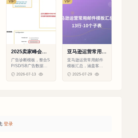
VIP
VIP
2025卖家峰会广
亚马逊运营常用邮
告诊断模板V1.13.
件模板汇总-513
广告诊断模板，整合S
亚马逊运营常用邮件
1-8586行-9个子表
行-10个子表
P/SD/SB广告数据与
模板汇总，涵盖客户
库存信息，提升广告
沟通、账户申诉、差
2026-07-13
2025-07-29
分析效率
评处理等全场景，助
21
0
0
99
0
0
力卖家高效运营。
先
登录