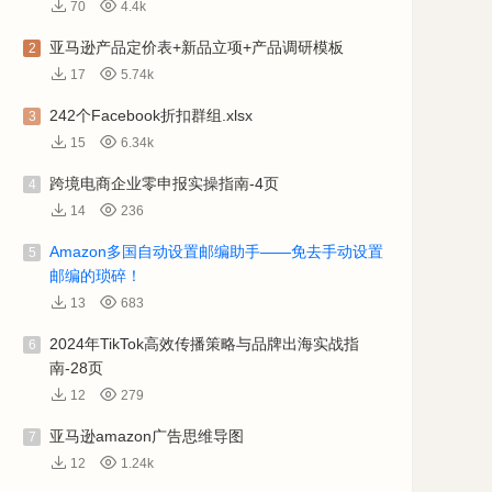
70
4.4k
亚马逊产品定价表+新品立项+产品调研模板
2
17
5.74k
242个Facebook折扣群组.xlsx
3
15
6.34k
跨境电商企业零申报实操指南-4页
4
14
236
Amazon多国自动设置邮编助手——免去手动设置
5
邮编的琐碎！
13
683
2024年TikTok高效传播策略与品牌出海实战指
6
南-28页
12
279
亚马逊amazon广告思维导图
7
12
1.24k