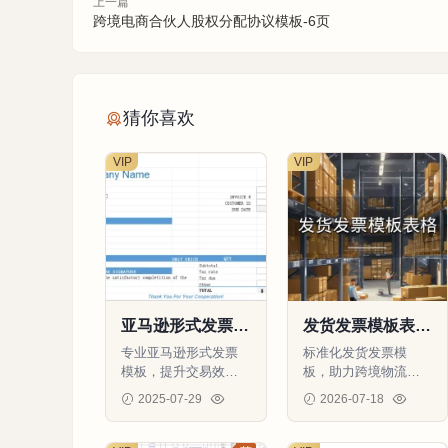
上一篇
跨境电商合伙人股权分配协议模板-6页
猜你喜欢
VIP
VIP
亚马逊形式发票模
发货发票模板表
板2-21行-1个子表
格-24行-1个子表
专业亚马逊形式发票
标准化发货发票模
模板，提升交易效率
板，助力跨境物流与
和客户信任度，适用
财务高效管理
2025-07-29
2026-07-18
于跨境电商卖家。
88
0
0
24
0
0