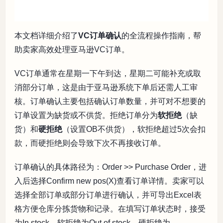
本文档详细介绍了
VC订单确认
的全流程操作指南，帮
助卖家高效处理亚马逊VC订单。
VC订单通常在星期一下午到达，星期二可能补充或取
消部分订单，这是由于亚马逊系统下单后还需人工审
核。订单确认主要包括确认订单数量，并可对不想要的
订单设置为缺货或不供货。拒绝订单分为
软拒绝
（缺
货）和
硬拒绝
（设置OB不供货），软拒绝超过5次会扣
款，而硬拒绝则会导致下次不再接收订单。
订单确认的具体路径为：Order >> Purchase Order，进
入后选择Confirm new pos(X)查看订单详情。卖家可以
选择全部订单或部分订单进行确认，并可导出Excel表
格方便仓库分拣货物和记录。在填写订单状态时，接受
为In stock，软拒绝为Out of stock，硬拒绝为