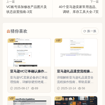
上一篇
下一篇
VC账号添加修改产品图片及
40个亚马逊卖家常用选品、
状态设置指南-3页
调研、库存工具大全-7页
猜你喜欢
换一换
VIP
VIP
亚马逊VC订单确认操作指
亚马逊礼品退货流程操作
南-4页
指南-4页
亚马逊VC卖家必备的订单处
详细解析亚马逊礼品退货全
理指南，详解软硬拒绝规则
流程操作指南，帮助卖家高
与批量操作技巧，避免扣款
效处理特殊订单退货问题
2025-08-17
89
2025-10-14
56
停单风险。
VIP
VIP