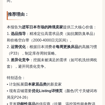
向。
推荐理由：
本报告为
进军日本市场的跨境卖家
提供三大核心价值：
1.
选品指导
：精准定位高需求品类（如抗菌防臭单品）
和价格空白带（2000-4000日元区间）。
2.
运营优化
：根据日本消费者
每周更换床品
的高频习惯
（P33），制定库存周转策略。
3.
差异化竞争
：挖掘未被满足的需求（如可机洗丝绸枕
套），避开同质化竞争。
特别适合：
• 计划拓展
日本家居品类
的新卖家
• 现有店铺需要
优化Listing详情页
（颜色/尺寸关键词布
局见P24-26）
• 开发
功能性床品
的供应商（抗菌、温控等性能参数详