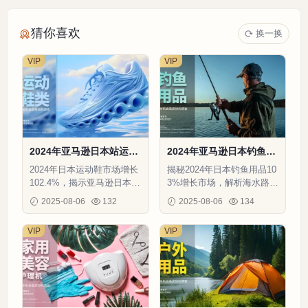
猜你喜欢
换一换
VIP
VIP
2024年亚马逊日本站运动
2024年亚马逊日本钓鱼用
鞋类市场调查报告-29页
品市场机会品类调查报告-
2024年日本运动鞋市场增长
揭秘2024年日本钓鱼用品10
34页
102.4%，揭示亚马逊日本站
3%增长市场，解析海水路亚
高潜力品类与消费者决策路
品类机会与女性消费者新需
2025-08-06
132
2025-08-06
134
径
求
VIP
VIP