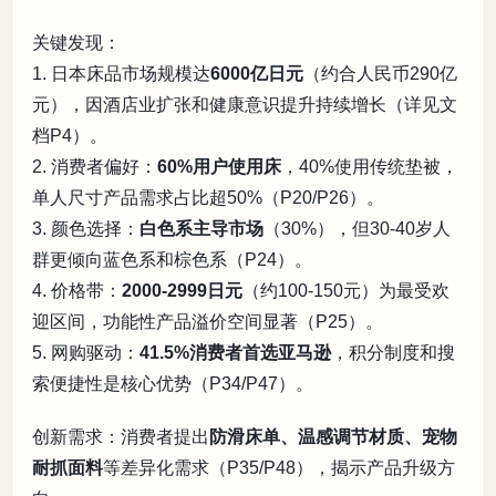
关键发现：
1. 日本床品市场规模达
6000亿日元
（约合人民币290亿
元），因酒店业扩张和健康意识提升持续增长（详见文
档P4）。
2. 消费者偏好：
60%用户使用床
，40%使用传统垫被，
单人尺寸产品需求占比超50%（P20/P26）。
3. 颜色选择：
白色系主导市场
（30%），但30-40岁人
群更倾向蓝色系和棕色系（P24）。
4. 价格带：
2000-2999日元
（约100-150元）为最受欢
迎区间，功能性产品溢价空间显著（P25）。
5. 网购驱动：
41.5%消费者首选亚马逊
，积分制度和搜
索便捷性是核心优势（P34/P47）。
创新需求：消费者提出
防滑床单、温感调节材质、宠物
耐抓面料
等差异化需求（P35/P48），揭示产品升级方