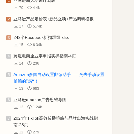
亚马逊新人培训计划表
1
70
4.4k
亚马逊产品定价表+新品立项+产品调研模板
2
17
5.74k
242个Facebook折扣群组.xlsx
3
15
6.34k
跨境电商企业零申报实操指南-4页
4
14
236
Amazon多国自动设置邮编助手——免去手动设置
5
邮编的琐碎！
13
683
亚马逊amazon广告思维导图
6
12
1.24k
2024年TikTok高效传播策略与品牌出海实战指
7
南-28页
12
279