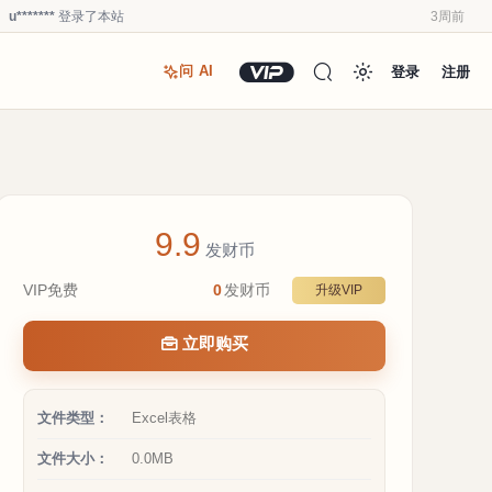
u*******
登录了本站
3周前
u*******
加入了本站
3周前
登录
注册
问 AI
u*******
加入了本站
3周前
Y****6
登录了本站
3周前
u*******
加入了本站
3周前
Y****6
加入了本站
4周前
a**1
加入了本站
4周前
9.9
Y****6
登录了本站
2周前
发财币
Y****6
签到打卡，获得0.1发财币奖励
2周前
VIP免费
0
发财币
升级VIP
Y****6
登录了本站
2周前
立即购买
文件类型：
Excel表格
文件大小：
0.0MB