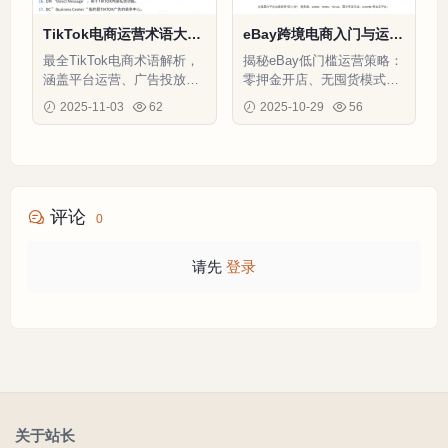
TikTok电商运营术语大
eBay跨境电商入门与运营
全-8页
指南-2页
最全TikTok电商术语解析，
揭秘eBay低门槛运营策略：
涵盖平台运营、广告投放、
零押金开店、无囤货模式、
直播带货等核心概念，助力
账号风控方案，三天入门十
2025-11-03
62
2025-10-29
56
卖家快速掌握平台规则
天出单实战指南
评论
0
请先
登录
关于站长