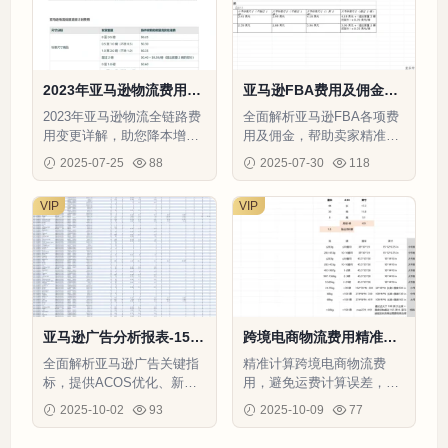
2023年亚马逊物流费用变
亚马逊FBA费用及佣金全
更指南-8页
解析表格-219行-8个子表
2023年亚马逊物流全链路费
全面解析亚马逊FBA各项费
用变更详解，助您降本增效
用及佣金，帮助卖家精准计
提升净利润率。
算成本，优化利润。
2025-07-25
88
2025-07-30
118
VIP
VIP
亚马逊广告分析报表-153
跨境电商物流费用精准试
4行-5个子表
算表-19行-1个子表
全面解析亚马逊广告关键指
精准计算跨境电商物流费
标，提供ACOS优化、新买
用，避免运费计算误差，优
家获取和广告策略制定的数
化包装设计，降低整体运营
2025-10-02
93
2025-10-09
77
据支撑
成本50字