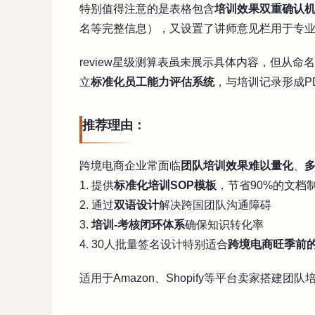
特别值得注意的是表格包含
培训效果双重确认
名等完整信息），又设置了讲师意见栏用于专
review星级测算表虽未展示具体内容，但从
立
标准化员工能力评估系统
，与培训记录形成P
推荐理由：
跨境电商企业常面临
团队培训效果难以量化
、
1. 提供
标准化培训SOP模板
，节省90%的文档
2. 通过
双语设计
解决跨国团队沟通障碍
3.
培训-考核闭环体系
确保知识转化率
4. 30人批量签名设计特别适合
跨境电商旺季前
适用于Amazon、Shopify等平台卖家搭