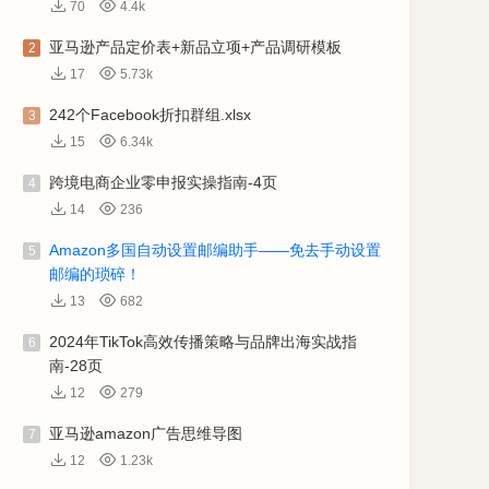
70
4.4k
亚马逊产品定价表+新品立项+产品调研模板
2
17
5.73k
242个Facebook折扣群组.xlsx
3
15
6.34k
跨境电商企业零申报实操指南-4页
4
14
236
Amazon多国自动设置邮编助手——免去手动设置
5
邮编的琐碎！
13
682
2024年TikTok高效传播策略与品牌出海实战指
6
南-28页
12
279
亚马逊amazon广告思维导图
7
12
1.23k