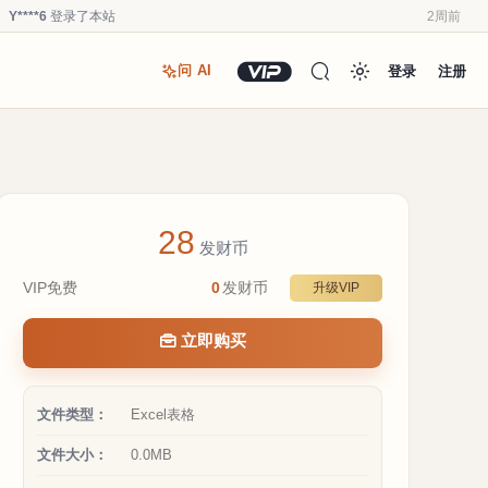
Y****6
登录了本站
2周前
u*******
登录了本站
2周前
登录
注册
问 AI
u*******
加入了本站
2周前
u*******
加入了本站
2周前
Y****6
登录了本站
3周前
u*******
加入了本站
3周前
Y****6
加入了本站
3周前
28
a**1
加入了本站
4周前
发财币
Y****6
登录了本站
2周前
VIP免费
0
发财币
升级VIP
Y****6
签到打卡，获得0.1发财币奖励
2周前
立即购买
文件类型：
Excel表格
文件大小：
0.0MB