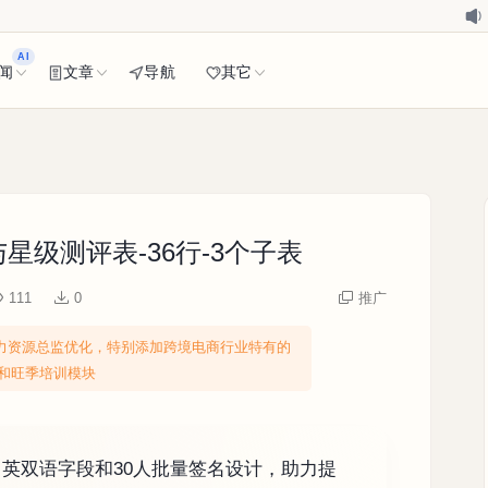
AI
闻
文章
导航
其它
级测评表-36行-3个子表
111
0
推广
力资源总监优化，特别添加跨境电商行业特有的
和旺季培训模块
中英双语字段和30人批量签名设计，助力提