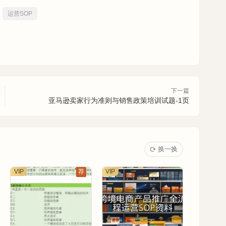
运营SOP
下一篇
亚马逊卖家行为准则与销售政策培训试题-1页
换一换
VIP
荐
VIP