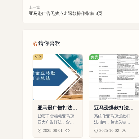
上一篇
亚马逊广告无效点击退款操作指南-8页
猜你喜欢
VIP
免费
亚马逊广告打法全
亚马逊爆款打法策
攻略-18页
略指南-19行-1个
18页干货揭秘亚马逊
系统化亚马逊爆款打
子表
四大广告打法，含首
法指南，包含关键词
行首页300%加成秘籍
策略、CPC成本计算
2025-08-01
2025-10-02
和预算超支权重算法
公式和动态调价方
134
0
0
76
0
0