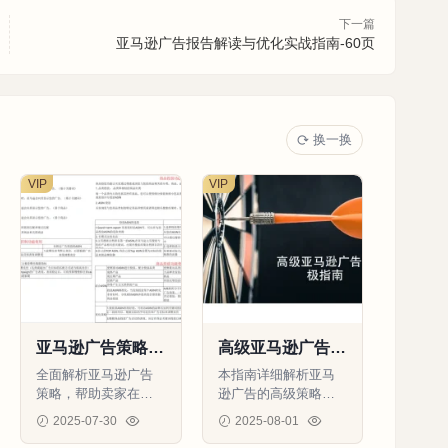
下一篇
亚马逊广告报告解读与优化实战指南-60页
换一换
VIP
VIP
亚马逊广告策略全
高级亚马逊广告策
指南-265行-6个子
略终极指南-9页
全面解析亚马逊广告
本指南详细解析亚马
表
策略，帮助卖家在不
逊广告的高级策略，
同阶段实现广告目
帮助卖家优化广告效
2025-07-30
2025-08-01
标，提高广告效果和R
果，提升品牌曝光和
88
0
0
109
0
0