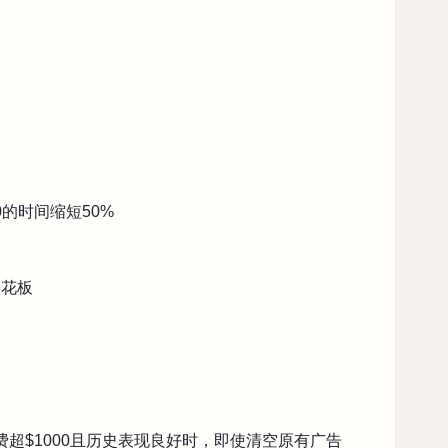
0的时间缩短50%
天花板
计花费超$1000且历史表现良好时，即使清空原有广告