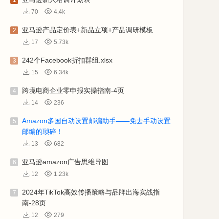
1
70
4.4k
亚马逊产品定价表+新品立项+产品调研模板
2
17
5.73k
242个Facebook折扣群组.xlsx
3
15
6.34k
跨境电商企业零申报实操指南-4页
4
14
236
Amazon多国自动设置邮编助手——免去手动设置
5
邮编的琐碎！
13
682
亚马逊amazon广告思维导图
6
12
1.23k
2024年TikTok高效传播策略与品牌出海实战指
7
南-28页
12
279