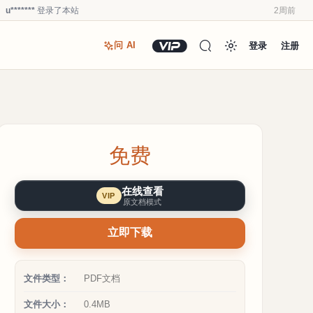
u*******
登录了本站
2周前
u*******
加入了本站
2周前
登录
注册
问 AI
u*******
加入了本站
2周前
Y****6
登录了本站
3周前
u*******
加入了本站
3周前
Y****6
加入了本站
3周前
a**1
加入了本站
3周前
免费
Y****6
登录了本站
2周前
Y****6
签到打卡，获得0.1发财币奖励
2周前
在线查看
VIP
Y****6
登录了本站
2周前
原文档模式
立即下载
文件类型：
PDF文档
文件大小：
0.4MB