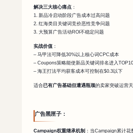
解决三大核心痛点
：
1. 新品冷启动阶段广告成本过高问题
2. 红海类目关键词竞价恶性竞争问题
3. 大预算广告活动ROI不稳定问题
实战价值
：
– 马甲法可降低30%以上核心词CPC成本
– Coupons策略能使新品关键词排名进入TOP1
– 海王打法平均获客成本可控制在$0.3以下
适合
已有广告基础但遭遇瓶颈
的卖家突破运营
广告黑匣子：
Campaign权重继承机制
：当Campaign累