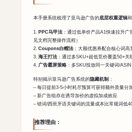
本手册系统梳理了亚马逊广告的
底层权重逻辑
1.
PPC马甲法
：通过低单价产品A1快速拉升广
见文档完整操作流程）
2.
Coupons白帽法
：大额优惠券配合核心词高
3.
海王打法
：通过多SKU+超低竞价覆盖50+
4.
广告霸屏策略
：多SKU投放同一关键词/AS
特别揭示亚马逊广告系统的
隐藏机制
：
– 每日提前3-5小时耗尽预算可获得额外质量分
– 新广告组存在诱导加价的虚拟加成效应
– 错词/西班牙语关键词的流量成本比常规词低40
推荐理由：