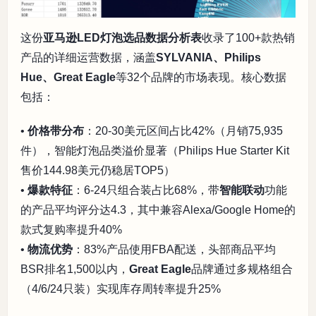
这份
亚马逊LED灯泡选品数据分析表
收录了100+款热销
产品的详细运营数据，涵盖
SYLVANIA、Philips
Hue、Great Eagle
等32个品牌的市场表现。核心数据
包括：
•
价格带分布
：20-30美元区间占比42%（月销75,935
件），智能灯泡品类溢价显著（Philips Hue Starter Kit
售价144.98美元仍稳居TOP5）
•
爆款特征
：6-24只组合装占比68%，带
智能联动
功能
的产品平均评分达4.3，其中兼容Alexa/Google Home的
款式复购率提升40%
•
物流优势
：83%产品使用FBA配送，头部商品平均
BSR排名1,500以内，
Great Eagle
品牌通过多规格组合
（4/6/24只装）实现库存周转率提升25%