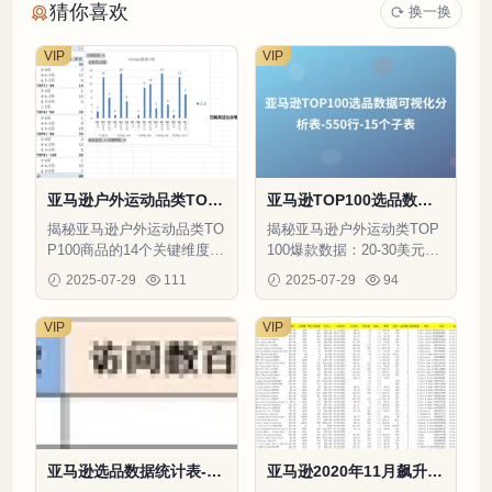
猜你喜欢
换一换
VIP
VIP
亚马逊户外运动品类TOP
亚马逊TOP100选品数据
100选品数据分析表-552
可视化分析表-550行-15个
揭秘亚马逊户外运动品类TO
揭秘亚马逊户外运动类TOP
行-15个子表
子表
P100商品的14个关键维度数
100爆款数据：20-30美元价
据，含价格带、评分、物流
格带商品贡献67%销量，4.5
2025-07-29
111
2025-07-29
94
方式等爆款特征分析
星以上评分占比32%
VIP
VIP
亚马逊选品数据统计表-2
亚马逊2020年11月飙升榜