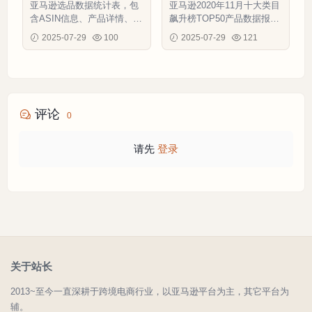
行-1个子表
TOP50选品数据报告-52
亚马逊选品数据统计表，包
亚马逊2020年11月十大类目
行-1个子表
含ASIN信息、产品详情、关
飙升榜TOP50产品数据报
键词分析和转化数据等关键
告，包含详细销售指标和商
2025-07-29
100
2025-07-29
121
指标，助力数据驱动选品。
业分析。
评论
0
请先
登录
关于站长
2013~至今一直深耕于跨境电商行业，以亚马逊平台为主，其它平台为
辅。