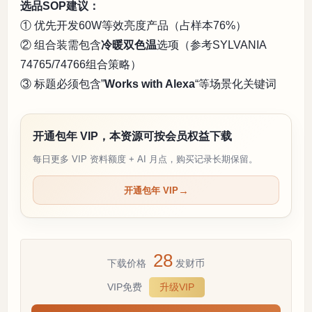
选品SOP建议：
① 优先开发60W等效亮度产品（占样本76%）
② 组合装需包含
冷暖双色温
选项（参考SYLVANIA
74765/74766组合策略）
③ 标题必须包含”
Works with Alexa
“等场景化关键词
开通包年 VIP，本资源可按会员权益下载
每日更多 VIP 资料额度 + AI 月点，购买记录长期保留。
开通包年 VIP
28
下载价格
发财币
VIP免费
升级VIP