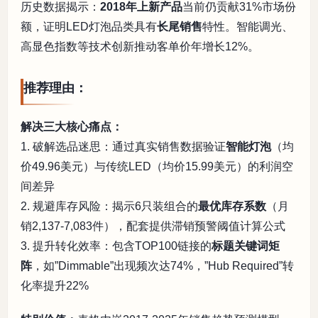
历史数据揭示：
2018年上新产品
当前仍贡献31%市场份
额，证明LED灯泡品类具有
长尾销售
特性。智能调光、
高显色指数等技术创新推动客单价年增长12%。
推荐理由：
解决三大核心痛点：
1. 破解选品迷思：通过真实销售数据验证
智能灯泡
（均
价49.96美元）与传统LED（均价15.99美元）的利润空
间差异
2. 规避库存风险：揭示6只装组合的
最优库存系数
（月
销2,137-7,083件），配套提供滞销预警阈值计算公式
3. 提升转化效率：包含TOP100链接的
标题关键词矩
阵
，如”Dimmable”出现频次达74%，”Hub Required”转
化率提升22%