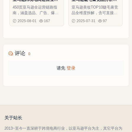
452页
文案优化模板-147行-9个
450页亚马逊全运营链路指
亚马逊美妆TOP10睫毛膏竞
子表
南，涵盖选品、广告、爆款
品全维度拆解，含可直接套
打造等核心模块，助力卖家
用的高转化文案模板与视觉
2025-08-01
167
2025-07-31
97
提升30%以上利润率
排版指南
评论
0
请先
登录
关于站长
2013~至今一直深耕于跨境电商行业，以亚马逊平台为主，其它平台为