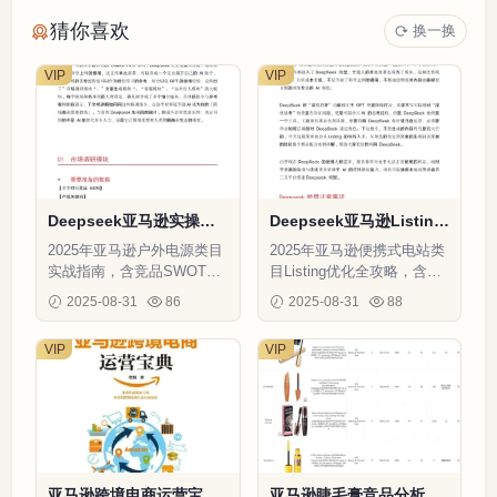
猜你喜欢
换一换
VIP
VIP
Deepseek亚马逊实操指
Deepseek亚马逊Listing
南2025-20页
编写指南2025-16页
2025年亚马逊户外电源类目
2025年亚马逊便携式电站类
实战指南，含竞品SWOT分
目Listing优化全攻略，含竞
析+高转化文案模板+20个美
品分析模板与AI文案生成工
2025-08-31
86
2025-08-31
88
国红人资源
具实战案例
VIP
VIP
亚马逊跨境电商运营宝典-
亚马逊睫毛膏竞品分析与