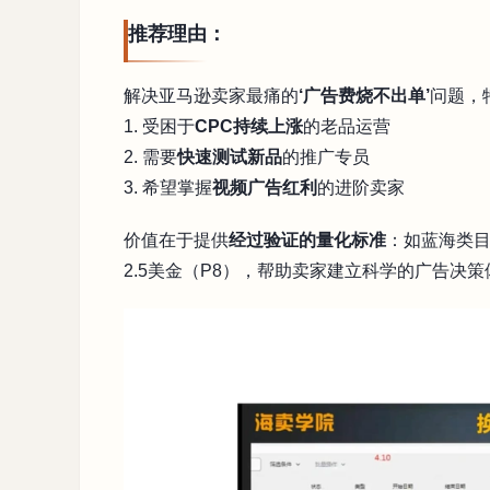
推荐理由：
解决亚马逊卖家最痛的
‘广告费烧不出单’
问题，
1. 受困于
CPC持续上涨
的老品运营
2. 需要
快速测试新品
的推广专员
3. 希望掌握
视频广告红利
的进阶卖家
价值在于提供
经过验证的量化标准
：如蓝海类目
2.5美金（P8），帮助卖家建立科学的广告决策