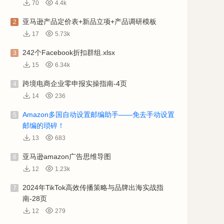
70
4.4k
亚马逊产品定价表+新品立项+产品调研模板
2
17
5.73k
242个Facebook折扣群组.xlsx
3
15
6.34k
跨境电商企业零申报实操指南-4页
4
14
236
Amazon多国自动设置邮编助手——免去手动设置
5
邮编的琐碎！
13
683
亚马逊amazon广告思维导图
6
12
1.23k
2024年TikTok高效传播策略与品牌出海实战指
7
南-28页
12
279