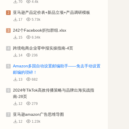
70
4.4k
亚马逊产品定价表+新品立项+产品调研模板
2
17
5.73k
242个Facebook折扣群组.xlsx
3
15
6.34k
跨境电商企业零申报实操指南-4页
4
14
236
Amazon多国自动设置邮编助手——免去手动设置
5
邮编的琐碎！
13
682
2024年TikTok高效传播策略与品牌出海实战指
6
南-28页
12
279
亚马逊amazon广告思维导图
7
12
1.23k