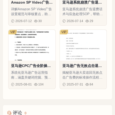
Amazon SP Video广告操
亚马逊系统崩溃广告退费
作指南-12页
话术与应急处理SOP-7页
详解Amazon SP Video广告
亚马逊系统崩溃广告退费话
设置规范与审核要点，助力
术与应急处理SOP，帮助卖
提升转化率与广告合规性
家快速申请退费，降低损
2026-07-12
30
2026-07-14
29
失，提升退费成功率。
VIP
VIP
亚马逊CPC广告全阶操作
亚马逊广告无效点击退款
指南-11页
操作指南-8页
系统化亚马逊广告运营指
揭秘亚马逊大卖追回无效点
南，涵盖关键词挖掘、预算
击广告费的标准操作流程，
分配、ACOS控制等全链路
附客服沟通模板及成功案
2025-08-01
104
2025-07-31
84
优化技巧
例。
评论
0