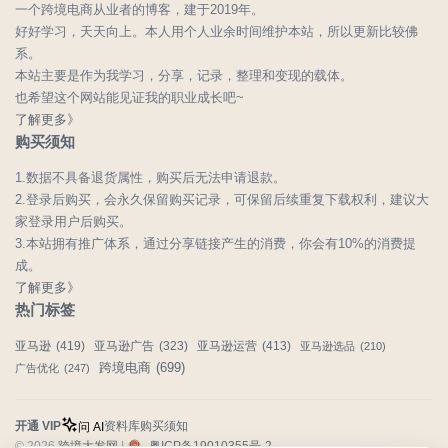
一个跨境电商从业者的博客，建于2019年。
好好学习，天天向上。本人用个人业余时间维护本站，所以更新比较佛
系。
本站主要是作为我学习，分享，记录，整理和变现的载体。
也希望这个网站能见证我的职业成长吧~
了解更多》
购买须知
1.数据不具备退货属性，购买后无法申请退款。
2.登录后购买，会永久保留购买记录，可保留后续重复下载权利，建议大
家登录用户后购买。
3.本站拥有推广体系，通过分享链接产生的消费，你会有10%的消费提
成。
了解更多》
热门标签
亚马逊
(419)
亚马逊广告
(323)
亚马逊运营
(413)
亚马逊选品
(210)
跨境电商
(699)
广告优化
(247)
开通 VIP
资料库
购买须知
问 AI
© 2026
跨境大发网
|
粤ICP备19010355号-2