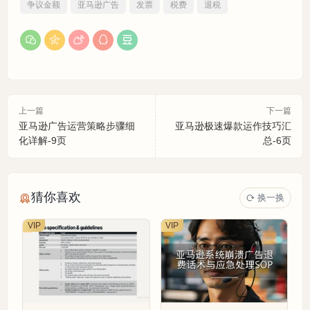
争议金额
亚马逊广告
发票
税费
退税
上一篇
下一篇
亚马逊广告运营策略步骤细
亚马逊极速爆款运作技巧汇
化详解-9页
总-6页
猜你喜欢
换一换
VIP
VIP