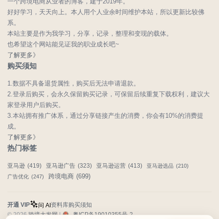
一个跨境电商从业者的博客，建于2019年。
好好学习，天天向上。本人用个人业余时间维护本站，所以更新比较佛
系。
本站主要是作为我学习，分享，记录，整理和变现的载体。
也希望这个网站能见证我的职业成长吧~
了解更多》
购买须知
1.数据不具备退货属性，购买后无法申请退款。
2.登录后购买，会永久保留购买记录，可保留后续重复下载权利，建议大
家登录用户后购买。
3.本站拥有推广体系，通过分享链接产生的消费，你会有10%的消费提
成。
了解更多》
热门标签
亚马逊
(419)
亚马逊广告
(323)
亚马逊运营
(413)
亚马逊选品
(210)
跨境电商
(699)
广告优化
(247)
开通 VIP
资料库
购买须知
问 AI
© 2026
跨境大发网
|
粤ICP备19010355号-2