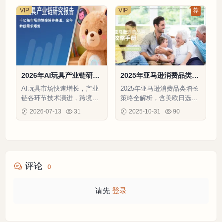
电商人才缺口等洞察与热招
VIP
VIP
荐
岗位清单
2026年AI玩具产业链研究
2025年亚马逊消费品类攻
报告-29页
略手册-73页
AI玩具市场快速增长，产业
2025年亚马逊消费品类增长
链各环节技术演进，跨境电
策略全解析，含美欧日选品
商卖家可借鉴IP授权与订阅
数据、合规工具及物流促销
2026-07-13
31
2025-10-31
90
模式提升竞争力
实战案例
评论
0
请先
登录