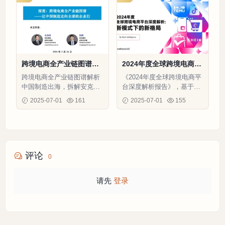
跨境电商全产业链图谱：
2024年度全球跨境电商平
中国制造全球化企业分析-
台深度解析报告-48页
跨境电商全产业链图谱解析
《2024年度全球跨境电商平
93页
中国制造出海，拆解安克等
台深度解析报告》，基于最
上市企业，涵盖趋势、品
新数据对比12个主流平台，
2025-07-01
161
2025-07-01
155
牌、物流等亮点，新兴模式
含亚马逊格局、模式、能力
助力发挥制造优势
及与对手竞争态势分析
评论
0
请先
登录