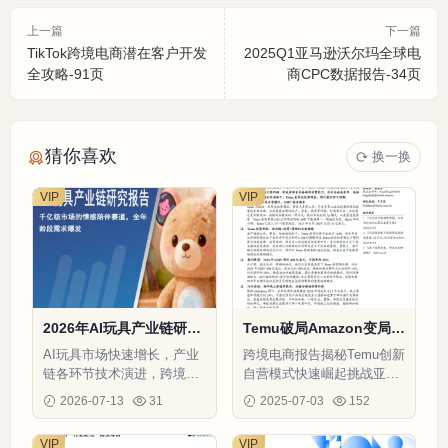
上一篇
下一篇
TikTok跨境电商潜在客户开发
2025Q1亚马逊沃尔玛全球电
全攻略-91页
商CPC数据报告-34页
猜你喜欢
换一换
VIP
VIP
2026年AI玩具产业链研究
Temu破局Amazon变局：
报告-29页
跨境电商行业深度分析-31
AI玩具市场快速增长，产业
跨境电商报告揭秘Temu创新
页
链各环节技术演进，跨境电
自营模式快速崛起挑战亚马
商卖家可借鉴IP授权与订阅
逊，拆解盈利模型，对比多
2026-07-13
31
2025-07-03
152
模式提升竞争力
平台差异，为卖家提供市场
洞察与战略建议
VIP
VIP