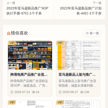
上一篇
下一篇
2022年亚马逊新品推广SOP
2022年亚马逊新品推广计划
执行手册-97行-1个子表
表-44行-1个子表
猜你喜欢
换一换
VIP
VIP
跨境电商产品推广全流程
亚马逊新品上架与推广全
运营SOP资料-491行-11
流程指南-122行-2个子表
跨境电商产品推广全流程运
亚马逊新品上架与推广全流
个子表
营SOP，涵盖选品、广告、
程指南，涵盖从准备到推广
补货等关键环节，提升运营
的全方位策略，助你快速抢
2026-07-24
16
2025-08-27
136
效率和产品表现。
占市场份额
VIP
VIP