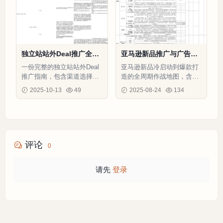
独立站站外Deal推广全流
亚马逊新品推广与广告优
程指南-27行-1个子表
化全周期计划-78行-2个子
一份完整的独立站站外Deal
亚马逊新品冷启动到爆款打
表
推广指南，包含渠道选择、
造的全周期作战地图，含独
折扣设置、效果复盘等全流
家广告权重积累心法
2025-10-13
49
2025-08-24
134
程实操方法，助力提升推广
ROI。
评论
0
请先
登录