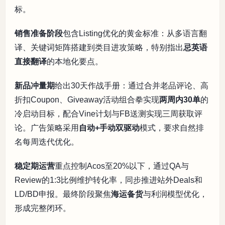
标。
销售准备阶段
包含Listing优化的黄金标准：从多语言翻
译、关键词矩阵搭建到类目进攻策略，特别指出
忌英语
直接翻译
的本地化要点。
新品冲量期
给出30天作战手册：通过合并老品评论、高
折扣Coupon、Giveaway活动组合拳实现
两周内30单
的
冷启动目标，配合Vine计划与FB送测实现三周获取评
论。广告策略采用
自动+手动双驱动
模式，要求自然排
名每周迭代优化。
稳定期运营
重点控制Acos至20%以下，通过QA与
Review的1:3比例维护转化率，同步推进站外Deals和
LD/BD申报。最终阶段聚焦
海运备货
与利润模型优化，
形成完整闭环。