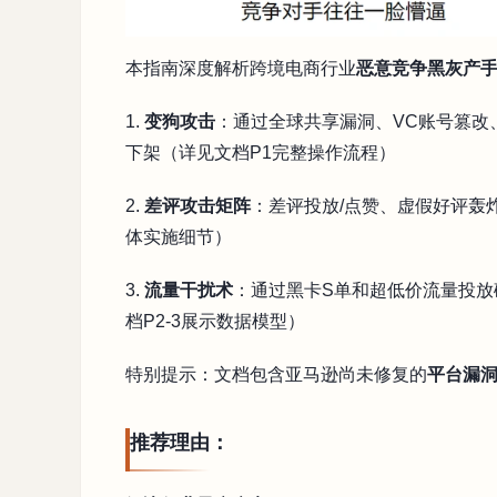
本指南深度解析跨境电商行业
恶意竞争黑灰产
1.
变狗攻击
：通过全球共享漏洞、VC账号篡改
下架（详见文档P1完整操作流程）
2.
差评攻击矩阵
：差评投放/点赞、虚假好评轰
体实施细节）
3.
流量干扰术
：通过黑卡S单和超低价流量投放
档P2-3展示数据模型）
特别提示：文档包含亚马逊尚未修复的
平台漏
推荐理由：