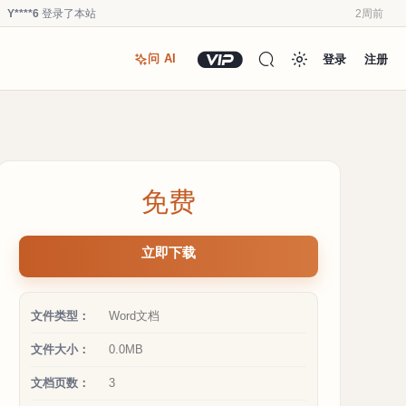
Y****6
登录了本站
2周前
u*******
登录了本站
3周前
登录
注册
问 AI
u*******
加入了本站
3周前
u*******
加入了本站
3周前
Y****6
登录了本站
3周前
u*******
加入了本站
3周前
Y****6
加入了本站
4周前
免费
a**1
加入了本站
4周前
Y****6
登录了本站
2周前
立即下载
Y****6
签到打卡，获得0.1发财币奖励
2周前
文件类型：
Word文档
文件大小：
0.0MB
文档页数：
3