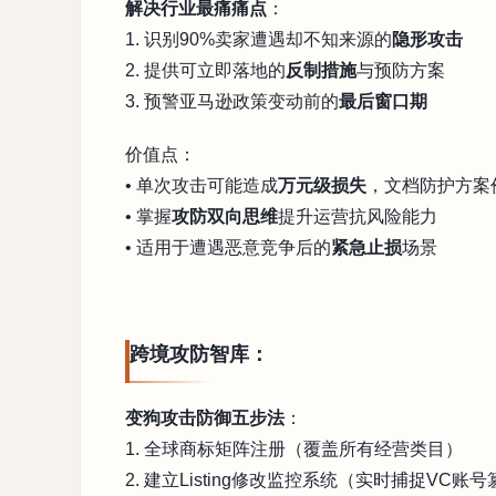
解决行业最痛痛点
：
1. 识别90%卖家遭遇却不知来源的
隐形攻击
2. 提供可立即落地的
反制措施
与预防方案
3. 预警亚马逊政策变动前的
最后窗口期
价值点：
• 单次攻击可能造成
万元级损失
，文档防护方案
• 掌握
攻防双向思维
提升运营抗风险能力
• 适用于遭遇恶意竞争后的
紧急止损
场景
跨境攻防智库：
变狗攻击防御五步法
：
1. 全球商标矩阵注册（覆盖所有经营类目）
2. 建立Listing修改监控系统（实时捕捉VC账