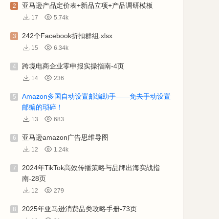
亚马逊产品定价表+新品立项+产品调研模板
2
17
5.74k
242个Facebook折扣群组.xlsx
3
15
6.34k
跨境电商企业零申报实操指南-4页
4
14
236
Amazon多国自动设置邮编助手——免去手动设置
5
邮编的琐碎！
13
683
亚马逊amazon广告思维导图
6
12
1.24k
2024年TikTok高效传播策略与品牌出海实战指
7
南-28页
12
279
2025年亚马逊消费品类攻略手册-73页
8