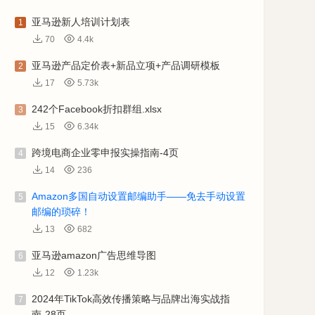
亚马逊新人培训计划表
1
70
4.4k
亚马逊产品定价表+新品立项+产品调研模板
2
17
5.73k
242个Facebook折扣群组.xlsx
3
15
6.34k
跨境电商企业零申报实操指南-4页
4
14
236
Amazon多国自动设置邮编助手——免去手动设置
5
邮编的琐碎！
13
682
亚马逊amazon广告思维导图
6
12
1.23k
2024年TikTok高效传播策略与品牌出海实战指
7
南-28页