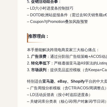
5.
促销活动组合拳
：
– LD六小时进度条控制技巧
– DOTD欧洲站提报条件（需过去90天销售额≥€1
– Coupon与Promotion叠加风险预警
推荐理由：
本手册能解决跨境电商卖家三大核心痛点：
1.
广告浪费
：通过分阶段广告组策略+ACOS动
2.
转化率低下
：严格遵循亚马逊A9算法的List
3.
市场误判
：提供竞品监控模板（含Keepa+Ca
特别适合
亚马逊、eBay、Shopify
平台的中大卖
– 广告周报分析模板（含CTR/ACOS/周调整点
– LD活动反馈表（按小时追踪进度条）
– 关键词库分类表（核心词/用户对象词/节日词