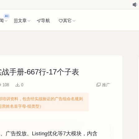
AI
闻
文章
导航
其它
手册-667行-17个子表
108
0
推广
部培训资料，包含经实战验证的广告组命名规则
-运营姓名首字母-组类型）
告投放、Listing优化等7大模块，内含