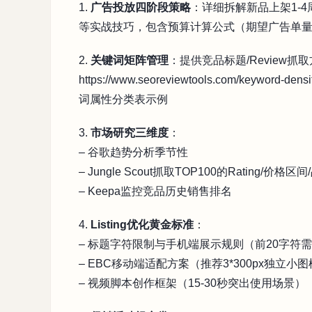
1.
广告投放四阶段策略
：详细拆解新品上架1-4
等实战技巧，包含预算计算公式（期望广告单量/
2.
关键词矩阵管理
：提供竞品标题/Review
https://www.seoreviewtools.com/keyw
词属性分类表示例
3.
市场研究三维度
：
– 谷歌趋势分析季节性
– Jungle Scout抓取TOP100的Rating/价
– Keepa监控竞品历史销售排名
4.
Listing优化黄金标准
：
– 标题字符限制与手机端展示规则（前20字符
– EBC移动端适配方案（推荐3*300px独立小
– 视频脚本创作框架（15-30秒突出使用场景）