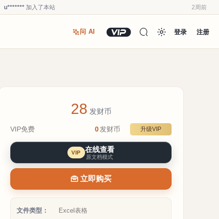
u*******
加入了本站
2周前
u*******
加入了本站
2周前
登录
注册
问 AI
Y****6
登录了本站
3周前
u*******
加入了本站
3周前
Y****6
加入了本站
3周前
a**1
加入了本站
3周前
Y****6
登录了本站
2周前
28
Y****6
签到打卡，获得0.1发财币奖励
2周前
发财币
Y****6
登录了本站
2周前
VIP免费
0
发财币
升级VIP
u*******
登录了本站
2周前
在线查看
VIP
原文档模式
立即购买
文件类型：
Excel表格