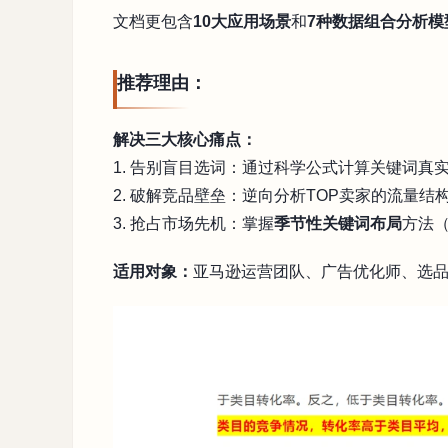
文档更包含
10大应用场景
和
7种数据组合分析模
推荐理由：
解决三大核心痛点：
1. 告别盲目选词：通过科学公式计算关键词真
2. 破解竞品壁垒：逆向分析TOP卖家的流量
3. 抢占市场先机：掌握
季节性关键词布局
方法（
适用对象：
亚马逊运营团队、广告优化师、选