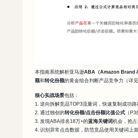
本指南系统解析亚马逊
ABA（Amazon Brand A
额
和
转化份额
的黄金组合判断产品竞争力（详见文
核心实战场景
包括：
1. 逆向拆解竞品TOP3流量词，快速复制成功
2. 通过独创的
转化份额/点击份额比值公式
（P
3. 发现ABA排名18万+的
蓝海关键词
机会，抢占
4. 识别异常点击数据，防范竞品使用关键词上