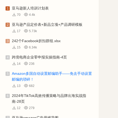
亚马逊新人培训计划表
1
70
4.4k
亚马逊产品定价表+新品立项+产品调研模板
2
17
5.73k
242个Facebook折扣群组.xlsx
3
15
6.34k
跨境电商企业零申报实操指南-4页
4
14
236
Amazon多国自动设置邮编助手——免去手动设置
5
邮编的琐碎！
13
682
2024年TikTok高效传播策略与品牌出海实战指
6
南-28页
12
279
亚马逊amazon广告思维导图