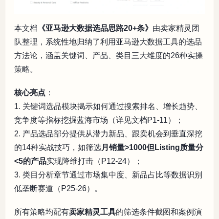
本文档
《亚马逊大数据选品思路20+条》
由卖家精灵团
队整理，系统性地归纳了利用亚马逊大数据工具的选品
方法论，涵盖关键词、产品、类目三大维度的26种实操
策略。
核心亮点
：
1. 关键词选品模块揭示如何通过搜索排名、增长趋势、
竞争度等指标挖掘蓝海市场（详见文档P1-11）；
2. 产品选品部分提供从潜力新品、跟卖机会到垂直深挖
的14种实战技巧，如筛选
月销量>1000但Listing质量分
<5的产品
实现降维打击（P12-24）；
3. 类目分析章节通过市场集中度、新品占比等数据识别
低垄断赛道（P25-26）。
所有策略均配有
卖家精灵工具
的筛选条件截图和案例演