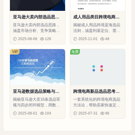
亚马逊大卖内部选品思路
成人用品类目跨境电商选
与市场分析-66页
品思路指南-3页
亚马逊大卖内部选品思路，
揭秘成人用品跨境蓝海选品
涵盖市场分析、竞争策略和
法则，涵盖利基定位、需求
利润优化，助你快速找到高
验证、利润模型及零库存启
2025-08-06
126
2025-11-01
48
潜力类目。
动方案
VIP
免费
亚马逊数据选品策略与实
跨境电商新品选品思考维
战指南-27页
度指南-1页
揭秘亚马逊大卖16条选品军
一套系统化的跨境电商选品
规与四步闭环模型，用数据
方法论，帮助卖家快速定位
驱动选品成功率提升300%
高潜力产品并优化供应链管
2025-08-01
104
2025-07-31
96
理。