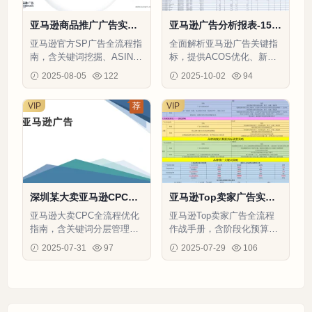
亚马逊商品推广广告实战
亚马逊广告分析报表-153
指南-100页
4行-5个子表
亚马逊官方SP广告全流程指
全面解析亚马逊广告关键指
南，含关键词挖掘、ASIN定
标，提供ACOS优化、新买
位及大促ROAS提升122%的
家获取和广告策略制定的数
2025-08-05
122
2025-10-02
94
实战方案
据支撑
VIP
荐
VIP
深圳某大卖亚马逊CPC广
亚马逊Top卖家广告实操
告优化大全-58页
策略全解析-218行-5个子
亚马逊大卖CPC全流程优化
亚马逊Top卖家广告全流程
表
指南，含关键词分层管理模
作战手册，含阶段化预算分
型与ACoS黄金公式，助广
配、ACOS优化方案及8大目
2025-07-31
97
2025-07-29
106
告ROI提升300%
标体系