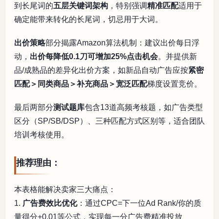
到长尾词的
五层关键词架构
，特别强调
精准匹配
适用于
确定能带来转化的长尾词，切忌用于大词。
出价策略
部分揭露Amazon算法机制：建议出价每日浮
动，
出价每降低0.1刀可增加25%点击机会
。并提供新
品/成熟品的差异化出价方案，如新品自动广告应按
紧密
匹配＞同类商品＞补充商品＞宽泛匹配
梯度设置竞价。
最后两部分
测试题库
包含13道高频考核题，如广告类型
区分（SP/SB/DSP）、三种匹配方式区别等，适合团队
培训考核使用。
推荐理由：
本表格能解决卖家三大痛点：
1.
广告费效比优化
：通过CPC=下一位Ad Rank/你的质
量得分+0.01等公式，实现每一分广告费精准投放