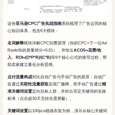
这份
亚马逊CPC广告实战指南
系统梳理了广告运营的核
心知识体系，包含6大模块：
名词解释
模块详解CPC扣费原理（你的CPC=下一位Ad
Rank/你的质量得分+0.01），并给出
ACOS=花费/收
入
、
ROI=(O*P*R)/(C*B)
等9个核心公式的推导过程，帮
助卖家建立量化分析思维。
点付流量构成
对比自动广告与手动广告的差异：自动广
告通过
关联性流量获取
实现广撒网，而手动广告通过
精
准关键词设置
定向目标人群，并给出否定关键词的实操
标准（点击超30天无转化需屏蔽）。
关键词设置
以100pcs植绒衣架为例，演示从核心关键词