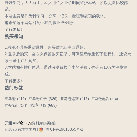
好好学习，天天向上。本人用个人业余时间维护本站，所以更新比较佛
系。
本站主要是作为我学习，分享，记录，整理和变现的载体。
也希望这个网站能见证我的职业成长吧~
了解更多》
购买须知
1.数据不具备退货属性，购买后无法申请退款。
2.登录后购买，会永久保留购买记录，可保留后续重复下载权利，建议大
家登录用户后购买。
3.本站拥有推广体系，通过分享链接产生的消费，你会有10%的消费提
成。
了解更多》
热门标签
亚马逊
(419)
亚马逊广告
(326)
亚马逊运营
(413)
亚马逊选品
(210)
跨境电商
(699)
广告优化
(248)
开通 VIP
资料库
购买须知
问 AI
© 2026
跨境大发网
|
粤ICP备19010355号-2