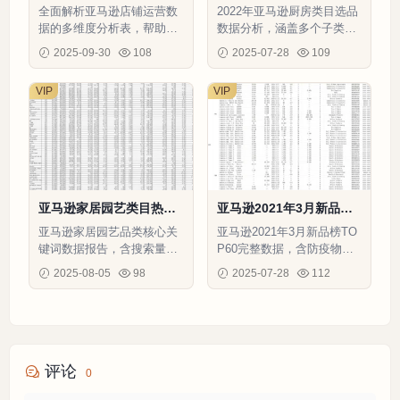
析表-3833行-10个子表
厨房大类目选品数据分析-
全面解析亚马逊店铺运营数
2022年亚马逊厨房类目选品
147行-9个子表
据的多维度分析表，帮助卖
数据分析，涵盖多个子类目
家提升转化率、优化广告策
的市场容量、品牌垄断、卖
2025-09-30
108
2025-07-28
109
略和提升购物车赢得率
家垄断等关键数据，助力卖
家精准选品。
VIP
VIP
亚马逊家居园艺类目热门
亚马逊2021年3月新品榜T
关键词数据报告-20001行-
op 60 ASIN数据报告-62
亚马逊家居园艺品类核心关
亚马逊2021年3月新品榜TO
1个子表
行-1个子表
键词数据报告，含搜索量、
P60完整数据，含防疫物
点击率、转化率等关键指
资、居家用品、TikTok爆款
2025-08-05
98
2025-07-28
112
标，助力精准选品
等15个类目关键运营指标
评论
0