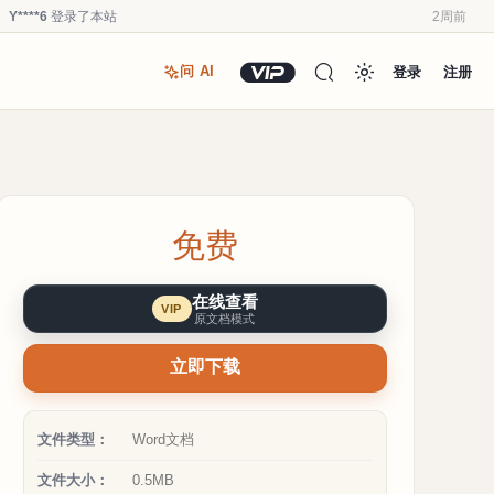
Y****6
登录了本站
2周前
u*******
登录了本站
2周前
登录
注册
问 AI
u*******
加入了本站
2周前
u*******
加入了本站
2周前
Y****6
登录了本站
3周前
u*******
加入了本站
3周前
Y****6
加入了本站
3周前
免费
a**1
加入了本站
4周前
Y****6
登录了本站
2周前
在线查看
VIP
Y****6
签到打卡，获得0.1发财币奖励
2周前
原文档模式
立即下载
文件类型：
Word文档
文件大小：
0.5MB