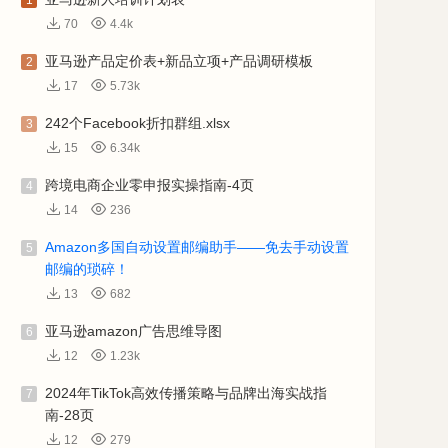
1
70
4.4k
亚马逊产品定价表+新品立项+产品调研模板
2
17
5.73k
242个Facebook折扣群组.xlsx
3
15
6.34k
跨境电商企业零申报实操指南-4页
4
14
236
Amazon多国自动设置邮编助手——免去手动设置
5
邮编的琐碎！
13
682
亚马逊amazon广告思维导图
6
12
1.23k
2024年TikTok高效传播策略与品牌出海实战指
7
南-28页
12
279