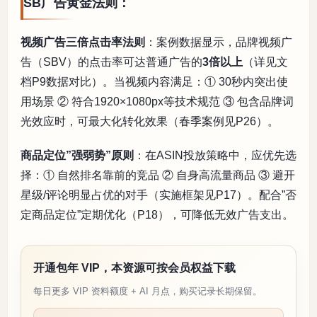
SB广告黄金法则：
视频广告三倍点击率法则
：案例数据显示，品牌视频广
告（SBV）的点击率可达普通广告的
3倍以上
（详见文
档P9数据对比）。当视频内容满足：① 30秒内突出使
用场景 ② 符合1920×1080px等技术规范 ③ 包含品牌词
光效应时，可最大化转化效果（春季案例见P26）。
商品定位”强弱势”原则
：在ASIN投放策略中，应优先选
择：① 自然排名靠前的竞品 ② 自身高流量商品 ③ 避开
星级/评论明显占优的对手（实施框架见P17）。配合”否
定商品定位”定期优化（P18），可降低无效广告支出。
开通包年 VIP，本资源可按会员权益下载
每日更多 VIP 资料额度 + AI 月点，购买记录长期保留。