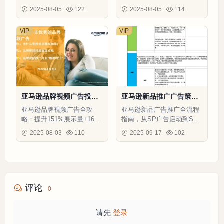
位及大促ROAS提升122%的
位受众，优化广告效果，提
2025-08-05
122
2025-08-05
114
实战方案
升销售。
VIP
VIP
亚马逊品牌视频广告投放
亚马逊新品推广广告策略
高效指南-38页
与操作指南-33行-1个子表
亚马逊品牌视频广告全攻
亚马逊新品广告推广全流程
略：提升151%展示量+16
指南，从SP广告启动到SB/
6%点击量的实战方法论
SD拓展，详细解析广告策
2025-08-03
110
2025-09-17
102
略、Acos控制和自然流提升
方法
评论
0
请先
登录