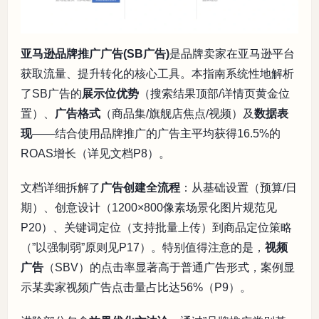
亚马逊品牌推广广告(SB广告)
是品牌卖家在亚马逊平台
获取流量、提升转化的核心工具。本指南系统性地解析
了SB广告的
展示位优势
（搜索结果顶部/详情页黄金位
置）、
广告格式
（商品集/旗舰店焦点/视频）及
数据表
现
——结合使用品牌推广的广告主平均获得16.5%的
ROAS增长（详见文档P8）。
文档详细拆解了
广告创建全流程
：从基础设置（预算/日
期）、创意设计（1200×800像素场景化图片规范见
P20）、关键词定位（支持批量上传）到商品定位策略
（”以强制弱”原则见P17）。特别值得注意的是，
视频
广告
（SBV）的点击率显著高于普通广告形式，案例显
示某卖家视频广告点击量占比达56%（P9）。