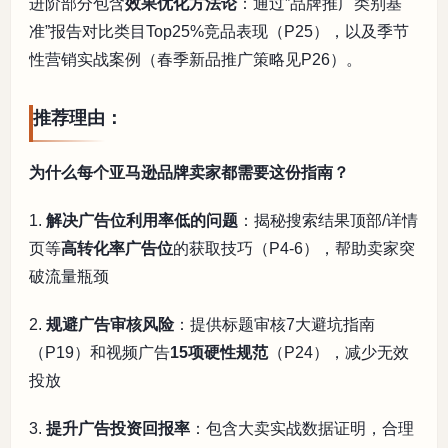
进阶部分包含
效果优化方法论
：通过”品牌推广类别基
准”报告对比类目Top25%竞品表现（P25），以及季节
性营销实战案例（春季新品推广策略见P26）。
推荐理由：
为什么每个亚马逊品牌卖家都需要这份指南？
1.
解决广告位利用率低的问题
：揭秘搜索结果顶部/详情
页等
高转化率广告位
的获取技巧（P4-6），帮助卖家突
破流量瓶颈
2.
规避广告审核风险
：提供标题审核7大避坑指南
（P19）和视频广告
15项硬性规范
（P24），减少无效
投放
3.
提升广告投资回报率
：包含大卖实战数据证明，合理