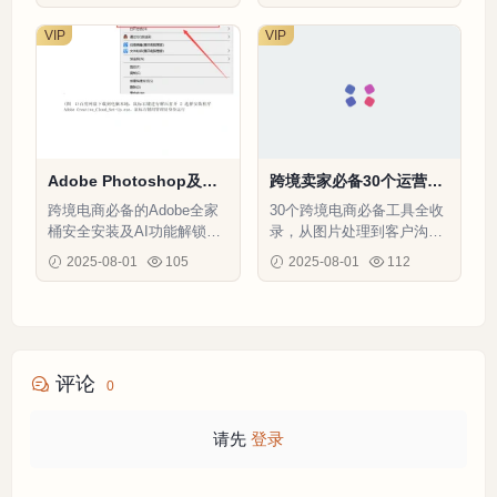
VIP
VIP
Adobe Photoshop及AI
跨境卖家必备30个运营工
工具安装破解全流程指南-
具-4页
跨境电商必备的Adobe全家
30个跨境电商必备工具全收
11页
桶安全安装及AI功能解锁全
录，从图片处理到客户沟通
流程指南
一站式解决运营难题
2025-08-01
105
2025-08-01
112
评论
0
请先
登录