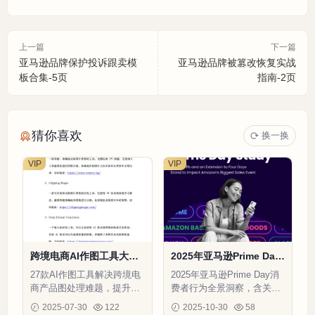
上一篇
下一篇
亚马逊品牌保护投诉跟卖模
亚马逊品牌被篡改恢复实战
板合集-5页
指南-2页
猜你喜欢
换一换
VIP
VIP
跨境电商AI作图工具大全-
2025年亚马逊Prime Day
6页
研究报告-17页
27款AI作图工具解决跨境电
2025年亚马逊Prime Day消
商产品图处理难题，提升转
费者行为全景洞察，含关税
化率降低美工成本
影响、AI工具使用、跨平台
2025-07-30
122
2025-10-30
58
流量及品类偏好数据