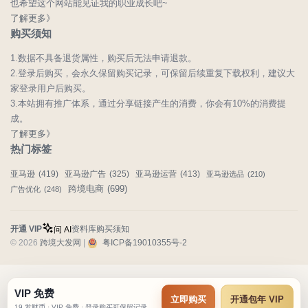
也希望这个网站能见证我的职业成长吧~
了解更多》
购买须知
1.数据不具备退货属性，购买后无法申请退款。
2.登录后购买，会永久保留购买记录，可保留后续重复下载权利，建议大
家登录用户后购买。
3.本站拥有推广体系，通过分享链接产生的消费，你会有10%的消费提
成。
了解更多》
热门标签
亚马逊
(419)
亚马逊广告
(325)
亚马逊运营
(413)
亚马逊选品
(210)
跨境电商
(699)
广告优化
(248)
开通 VIP
资料库
购买须知
问 AI
© 2026
跨境大发网
|
粤ICP备19010355号-2
VIP 免费
立即购买
开通包年 VIP
19 发财币 · VIP 免费 · 登录购买可保留记录