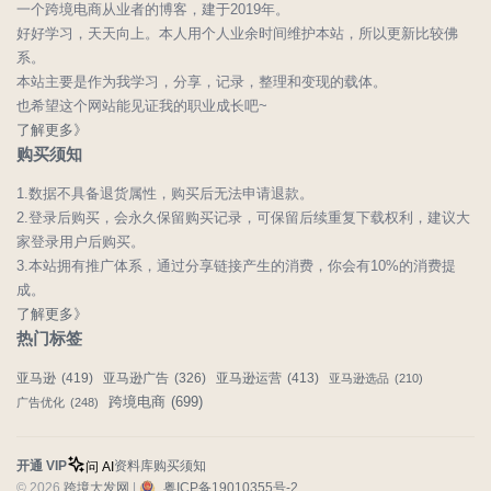
一个跨境电商从业者的博客，建于2019年。
好好学习，天天向上。本人用个人业余时间维护本站，所以更新比较佛
系。
本站主要是作为我学习，分享，记录，整理和变现的载体。
也希望这个网站能见证我的职业成长吧~
了解更多》
购买须知
1.数据不具备退货属性，购买后无法申请退款。
2.登录后购买，会永久保留购买记录，可保留后续重复下载权利，建议大
家登录用户后购买。
3.本站拥有推广体系，通过分享链接产生的消费，你会有10%的消费提
成。
了解更多》
热门标签
亚马逊
(419)
亚马逊广告
(326)
亚马逊运营
(413)
亚马逊选品
(210)
跨境电商
(699)
广告优化
(248)
开通 VIP
资料库
购买须知
问 AI
© 2026
跨境大发网
|
粤ICP备19010355号-2