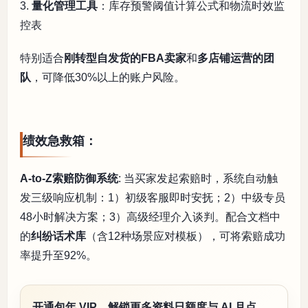
3.
量化管理工具
：库存预警阈值计算公式和物流时效监
控表
特别适合
刚转型自发货的FBA卖家
和
多店铺运营的团
队
，可降低30%以上的账户风险。
绩效急救箱：
A-to-Z索赔防御系统
: 当买家发起索赔时，系统自动触
发三级响应机制：1）初级客服即时安抚；2）中级专员
48小时解决方案；3）高级经理介入谈判。配合文档中
的
纠纷话术库
（含12种场景应对模板），可将索赔成功
率提升至92%。
开通包年 VIP，解锁更多资料日额度与 AI 月点