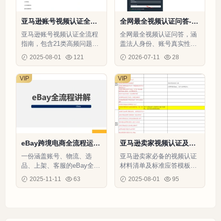
亚马逊账号视频认证全流
全网最全视频认证问答-28
程指南-4页
页
亚马逊账号视频认证全流程
全网最全视频认证问答，涵
指南，包含21类高频问题应
盖法人身份、账号真实性、
答模板与应急材料清单，助
信用卡验证、品牌与供应商
2025-08-01
121
2026-07-11
28
您3天内快速通过审核。
验证等关键问题，帮助卖家
顺利
VIP
VIP
eBay跨境电商全流程运营
亚马逊卖家视频认证及品
指南-14页
牌备案全攻略-164行-6个
一份涵盖账号、物流、选
亚马逊卖家必备的视频认证
子表
品、上架、客服的eBay全流
材料清单及标准应答模板，
程运营指南，助力新手避
涵盖供应链审核、身份验
2025-11-11
63
2025-08-01
95
坑、老手增效。
证、品牌备案全流程