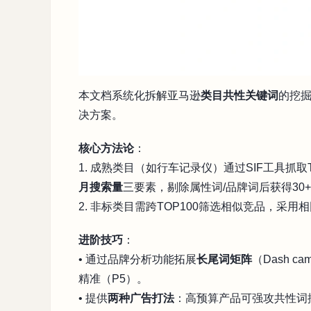
本文档系统化拆解亚马逊
类目共性关键词
的挖
决方案。
核心方法论
：
1. 成熟类目（如行车记录仪）通过SIF工具抓
月搜索量
三要素，剔除属性词/品牌词后获得30+
2. 非标类目需跨TOP100筛选相似竞品，采用
进阶技巧
：
• 通过品牌分析功能拓展
长尾词矩阵
（Dash c
精准（P5）。
• 提供
两种广告打法
：高预算产品可强攻共性词