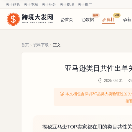
关于站长
关于本站
关于积分
关于提现
关于推广
跨境大发网
独家
VIP
首页
数据
资料
新
www.amazon888.com
首页
资料下载
正文
亚马逊类目共性出单关
2025-08-01
本文档包含深圳3C品类大卖验证过的关
接
揭秘亚马逊TOP卖家都在用的类目共性