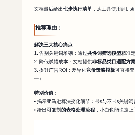
文档最后给出
七步执行清单
，从工具使用到Lis
推荐理由：
解决三大核心痛点
：
1. 告别关键词堆砌：通过
共性词筛选模型
精准
2. 降低试错成本：文档提供
非标品类目适配方
3. 提升广告ROI：差异化
竞价策略模板
可直接套
一）
特别价值
：
• 揭示亚马逊算法变化细节：带s与不带s关键词
• 给出
可复制的表格处理流程
，小白也能快速上