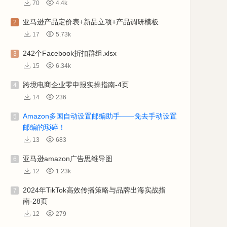
70
4.4k
亚马逊产品定价表+新品立项+产品调研模板
2
17
5.73k
242个Facebook折扣群组.xlsx
3
15
6.34k
跨境电商企业零申报实操指南-4页
4
14
236
Amazon多国自动设置邮编助手——免去手动设置
5
邮编的琐碎！
13
683
亚马逊amazon广告思维导图
6
12
1.23k
2024年TikTok高效传播策略与品牌出海实战指
7
南-28页
12
279