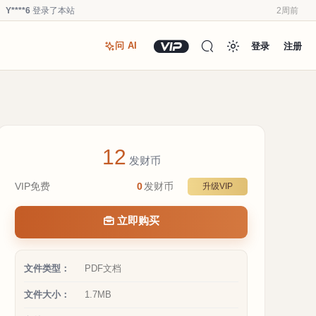
Y****6
登录了本站
2周前
u*******
登录了本站
3周前
登录
注册
问 AI
u*******
加入了本站
3周前
u*******
加入了本站
3周前
Y****6
登录了本站
3周前
u*******
加入了本站
3周前
Y****6
加入了本站
3周前
12
a**1
加入了本站
4周前
发财币
Y****6
登录了本站
2周前
VIP免费
0
发财币
升级VIP
Y****6
签到打卡，获得0.1发财币奖励
2周前
立即购买
文件类型：
PDF文档
文件大小：
1.7MB