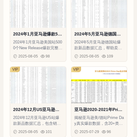
2024年1月亚马逊爆款500
2024年5月亚马逊德国站
0新品数据分析报告-5894
爆款新品数据汇总-1557
2024年1月亚马逊美国站500
2024年5月亚马逊德国站爆
行-1个子表
行-2个子表
0个New Release爆款完整数
款新品数据汇总，帮助卖家
据，含BSR趋势/价格带/运
快速了解市场趋势和热销商
2025-08-05
98
2025-08-05
109
营指标等58项字段
品。
VIP
VIP
2024年12月US亚马逊爆
亚马逊2020-2021年Prim
款新品数据汇总-9206行-2
e Day及德国站选品数据
2024年12月亚马逊US站爆
揭秘亚马逊美/德站Prime Da
个子表
报告-46行-2个子表
款新品数据汇总，包含销售
y真实爆款数据，含20+类目
排名、销量、价格等关键选
ASIN的销量、利润及竞争分
2025-08-05
101
2025-07-29
96
品指标。
析，助力2025年跨境选品。