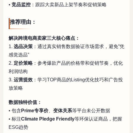
•
竞品监控
：跟踪大卖新品上架节奏和促销策略
推荐理由：
解决跨境电商卖家三大核心痛点：
1.
选品决策
：通过真实销售数据验证市场需求，避免”凭
感觉选品”
2.
定价策略
：参考爆款产品的价格带和促销节奏，优化
利润结构
3.
运营提效
：学习TOP商品的Listing优化技巧和广告投
放策略
数据独特价值：
• 包含
Prime专享价
、
变体关系
等平台未公开数据
• 标注
Climate Pledge Friendly
等环保认证商品，把握
ESG趋势