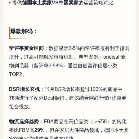
• 提供
德国本土卖家VS中国卖家
的运营策略对比
爆款解码：
留评率黄金区间
：数据显示2-5%的留评率最有利于排名
提升，过高可能触发审核机制。典型案例：oneisall宠
物剃毛器（留评率3.98%）通过自然留评稳居小类
TOP2。
BSR增长玄机
：当月BSR增长率超过100%的商品中，
78%
进行了站外Deal促销，建议结合网红营销+优惠券
组合投放。
物流选择趋势
：FBA商品在高价品类（＞€50）的转化
率比FBM高
29%
，但在家居大件商品领域，德国本土卖
家的自发货模式更具成本优势。