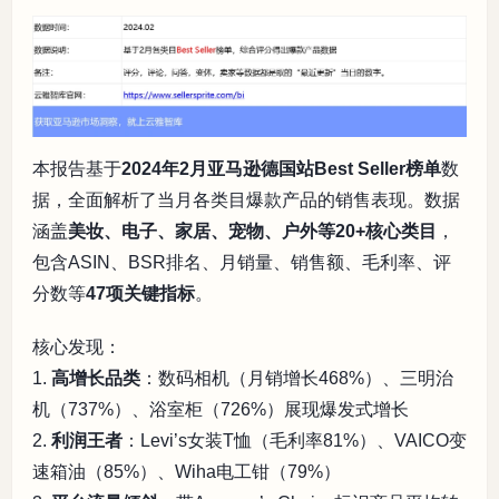
本报告基于
2024年2月亚马逊德国站Best Seller榜单
数
据，全面解析了当月各类目爆款产品的销售表现。数据
涵盖
美妆、电子、家居、宠物、户外等20+核心类目
，
包含ASIN、BSR排名、月销量、销售额、毛利率、评
分数等
47项关键指标
。
核心发现：
1.
高增长品类
：数码相机（月销增长468%）、三明治
机（737%）、浴室柜（726%）展现爆发式增长
2.
利润王者
：Levi’s女装T恤（毛利率81%）、VAICO变
速箱油（85%）、Wiha电工钳（79%）