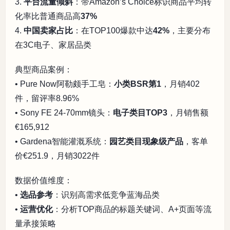
3.
平台流量倾斜
：带Amazon’s Choice标识商品平均转
化率比普通商品高
37%
4.
中国卖家占比
：在TOP100爆款中达
42%
，主要分布
在3C电子、家居品类
典型商品案例：
• Pure Now阿勒颇手工皂：
小类BSR第1
，月销402
件，留评率8.96%
• Sony FE 24-70mm镜头：
电子类目TOP3
，月销售额
€165,912
• Gardena智能灌溉系统：
园艺类目现象级产品
，客单
价€251.9，月销3022件
数据价值维度：
•
选品参考
：识别高需求低竞争蓝海品类
•
运营优化
：分析TOP商品的标题关键词、A+页面等流
量承接策略