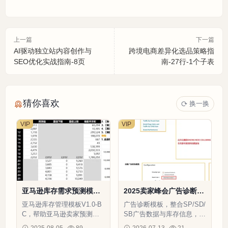
上一篇
下一篇
AI驱动独立站内容创作与
跨境电商差异化选品策略指
SEO优化实战指南-8页
南-27行-1个子表
猜你喜欢
换一换
VIP
VIP
亚马逊库存需求预测模板
2025卖家峰会广告诊断模
V1.0-BC-24175行-3个子
板V1.13.1-8586行-9个子
亚马逊库存管理模板V1.0-B
广告诊断模板，整合SP/SD/
表
表
C，帮助亚马逊卖家预测库
SB广告数据与库存信息，提
存需求，优化库存管理，提
升广告分析效率
2025-08-05
89
2026-07-13
21