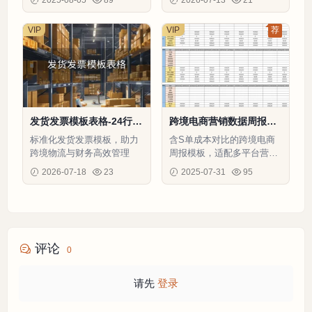
高销售额和利润。
VIP
VIP
荐
发货发票模板表格-24行-1
跨境电商营销数据周报分
个子表
析模板-47行-1个子表
标准化发货发票模板，助力
含S单成本对比的跨境电商
跨境物流与财务高效管理
周报模板，适配多平台营销
效果分析
2026-07-18
23
2025-07-31
95
评论
0
请先
登录