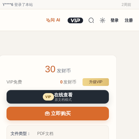
u*******
登录了本站
2周前
u*******
加入了本站
2周前
登录
注册
问 AI
u*******
加入了本站
2周前
Y****6
登录了本站
3周前
u*******
加入了本站
3周前
Y****6
加入了本站
3周前
a**1
加入了本站
3周前
30
Y****6
登录了本站
2周前
发财币
Y****6
签到打卡，获得0.1发财币奖励
2周前
VIP免费
0
发财币
升级VIP
Y****6
登录了本站
2周前
在线查看
VIP
原文档模式
立即购买
文件类型：
PDF文档