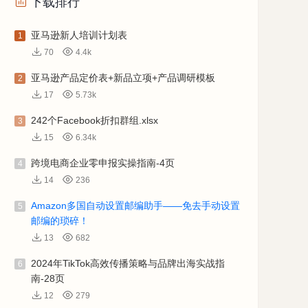
下载排行
亚马逊新人培训计划表
1
70
4.4k
亚马逊产品定价表+新品立项+产品调研模板
2
17
5.73k
242个Facebook折扣群组.xlsx
3
15
6.34k
跨境电商企业零申报实操指南-4页
4
14
236
Amazon多国自动设置邮编助手——免去手动设置
5
邮编的琐碎！
13
682
2024年TikTok高效传播策略与品牌出海实战指
6
南-28页
12
279