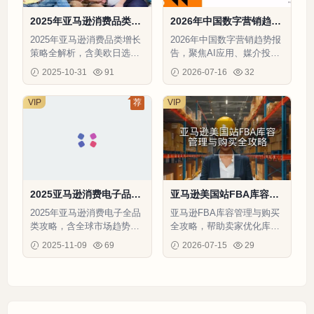
2025年亚马逊消费品类攻
2026年中国数字营销趋势
略手册-73页
报告-81页
2025年亚马逊消费品类增长
2026年中国数字营销趋势报
策略全解析，含美欧日选品
告，聚焦AI应用、媒介投资
数据、合规工具及物流促销
与内容营销，为跨境电商提
2025-10-31
91
2026-07-16
32
实战案例
供战略升级方向。
VIP
荐
VIP
2025亚马逊消费电子品类
亚马逊美国站FBA库容管
攻略手册V2-82页
理与购买全攻略-22页
2025年亚马逊消费电子全品
亚马逊FBA库容管理与购买
类攻略，含全球市场趋势、
全攻略，帮助卖家优化库
选品洞察、合规指南及物流
存，提升仓储效率
2025-11-09
69
2026-07-15
29
广告优化策略